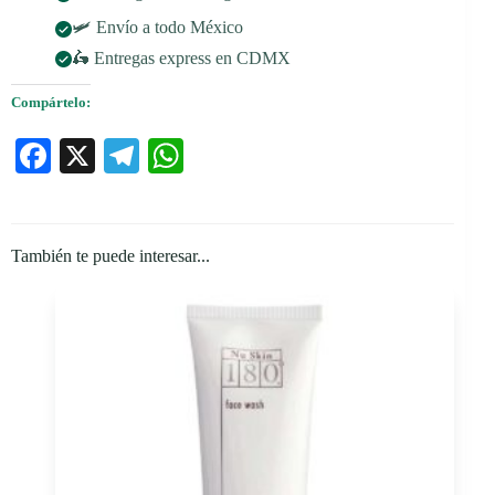
🛩️ Envío a todo México
🛵 Entregas express en CDMX
Compártelo:
Fa
X
Te
W
ce
le
ha
bo
gr
ts
ok
a
A
También te puede interesar...
m
pp