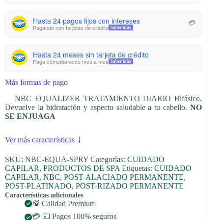
Hasta 24 pagos fijos con intereses
💳
Pagando con tarjetas de crédito
Saber más
Hasta 24 meses sin tarjeta de crédito
Paga cómodamente mes a mes
Saber más
Más formas de pago
NBC EQUALIZER TRATAMIENTO DIARIO Bifásico.
Devuelve la hidratación y aspecto saludable a tu cabello.
NO
SE ENJUAGA
↓
Ver más características
SKU:
NBC-EQUA-SPRY
Categorías:
CUIDADO
CAPILAR
,
PRODUCTOS DE SPA
Etiquetas:
CUIDADO
CAPILAR
,
NBC
,
POST-ALACIADO PERMANENTE
,
POST-PLATINADO
,
POST-RIZADO PERMANENTE
Características adicionales
💯 Calidad Premium
💳 💵 Pagos 100% seguros