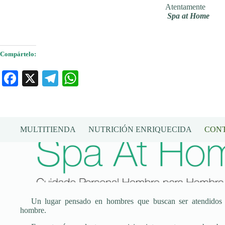
Atentamente
Spa at Home
Compártelo:
Fa
X
Te
W
ce
le
ha
bo
gr
ts
ok
a
A
MULTITIENDA
NUTRICIÓN ENRIQUECIDA
CON
m
pp
Un lugar pensado en hombres que buscan ser atendidos
hombre.