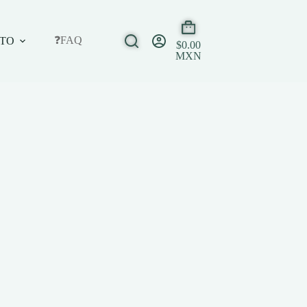
❓FAQ
TO
$
0.00
MXN