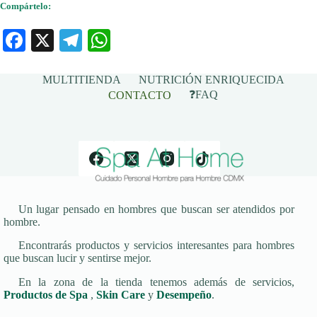
Compártelo:
Fa
X
Te
W
ce
le
ha
bo
gr
ts
MULTITIENDA
NUTRICIÓN ENRIQUECIDA
❓FAQ
CONTACTO
ok
a
A
m
pp
Un lugar pensado en hombres que buscan ser atendidos por
hombre.
Encontrarás productos y servicios interesantes para hombres
que buscan lucir y sentirse mejor.
En la zona de la tienda tenemos además de servicios,
Productos de Spa
,
Skin Care
y
Desempeño
.