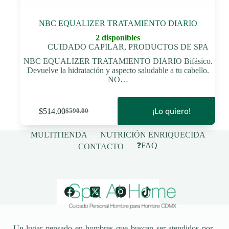
NBC EQUALIZER TRATAMIENTO DIARIO
2 disponibles
CUIDADO CAPILAR
,
PRODUCTOS DE SPA
NBC EQUALIZER TRATAMIENTO DIARIO Bifásico.
Devuelve la hidratación y aspecto saludable a tu cabello.
NO…
¡Lo quiero!
$
514.00
$
590.00
El
El
precio
precio
original
actual
MULTITIENDA
NUTRICIÓN ENRIQUECIDA
era:
es:
❓FAQ
CONTACTO
$590.00.
$514.00.
Un lugar pensado en hombres que buscan ser atendidos por