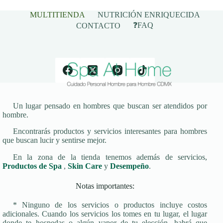
m
pp
MULTITIENDA
NUTRICIÓN ENRIQUECIDA
❓FAQ
CONTACTO
Un lugar pensado en hombres que buscan ser atendidos por
hombre.
Encontrarás productos y servicios interesantes para hombres
que buscan lucir y sentirse mejor.
En la zona de la tienda tenemos además de servicios,
Productos de Spa
,
Skin Care
y
Desempeño
.
Notas importantes:
* Ninguno de los servicios o productos incluye costos
adicionales. Cuando los servicios los tomes en tu lugar, el lugar
donde te hospedas o algún vapor de tu elección, habrá que