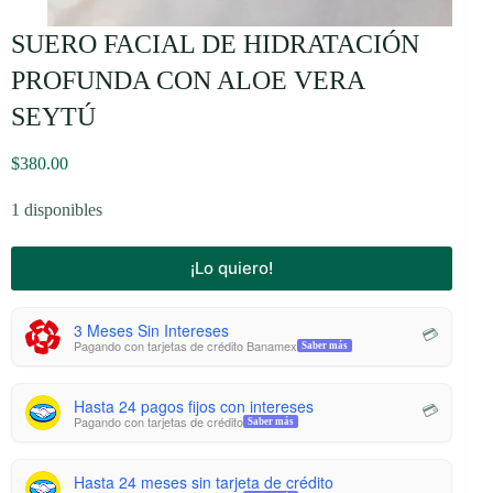
SUERO FACIAL DE HIDRATACIÓN
PROFUNDA CON ALOE VERA
SEYTÚ
$
380.00
1 disponibles
¡Lo quiero!
3 Meses Sin Intereses
💳
Pagando con tarjetas de crédito Banamex
Saber más
Hasta 24 pagos fijos con intereses
💳
Pagando con tarjetas de crédito
Saber más
Hasta 24 meses sin tarjeta de crédito