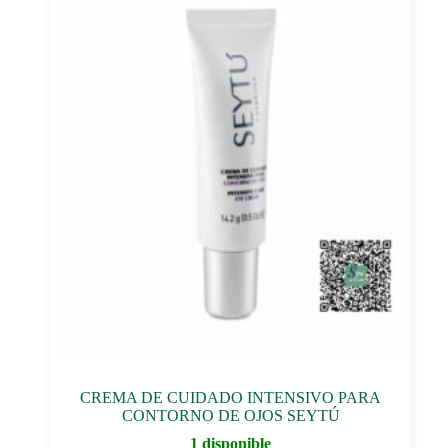
hasta
se
$220.00
pueden
elegir
en
la
página
de
producto
CREMA DE CUIDADO INTENSIVO PARA
CONTORNO DE OJOS SEYTÚ
1 disponible