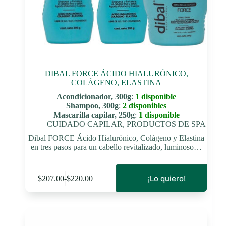
DIBAL FORCE ÁCIDO HIALURÓNICO,
COLÁGENO, ELASTINA
Acondicionador, 300g
:
1 disponible
Shampoo, 300g
:
2 disponibles
Mascarilla capilar, 250g
:
1 disponible
CUIDADO CAPILAR
,
PRODUCTOS DE SPA
Dibal FORCE Ácido Hialurónico, Colágeno y Elastina
en tres pasos para un cabello revitalizado, luminoso…
Este
¡Lo quiero!
$
207.00
-
$
220.00
producto
Rango
tiene
de
múltiples
precios:
variantes.
desde
Las
$207.00
opciones