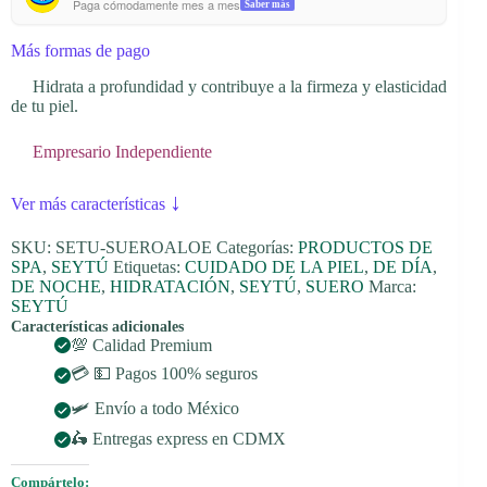
Paga cómodamente mes a mes
Saber más
Más formas de pago
Hidrata a profundidad y contribuye a la firmeza y elasticidad
de tu piel.
Empresario Independiente
↓
Ver más características
SKU:
SETU-SUEROALOE
Categorías:
PRODUCTOS DE
SPA
,
SEYTÚ
Etiquetas:
CUIDADO DE LA PIEL
,
DE DÍA
,
DE NOCHE
,
HIDRATACIÓN
,
SEYTÚ
,
SUERO
Marca:
SEYTÚ
Características adicionales
💯 Calidad Premium
💳 💵 Pagos 100% seguros
🛩️ Envío a todo México
🛵 Entregas express en CDMX
Compártelo: