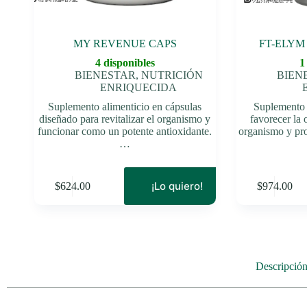
MY REVENUE CAPS
FT-ELYM
4 disponibles
1
BIENESTAR
,
NUTRICIÓN
BIEN
ENRIQUECIDA
Suplemento alimenticio en cápsulas
Suplemento 
diseñado para revitalizar el organismo y
favorecer la 
funcionar como un potente antioxidante.
organismo y pro
…
¡Lo quiero!
$
624.00
$
974.00
Descripció