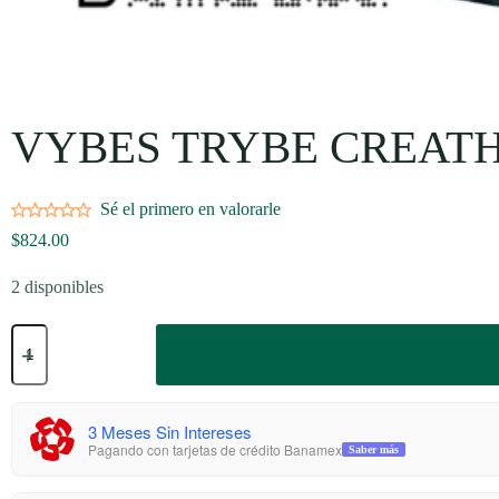
VYBES TRYBE CREATH
Sé el primero en valorarle
$
824.00
2 disponibles
VYBES
TRYBE
CREATHY
MORA
AZUL
BOLSA
3 Meses Sin Intereses
250g
Pagando con tarjetas de crédito Banamex
Saber más
cantidad