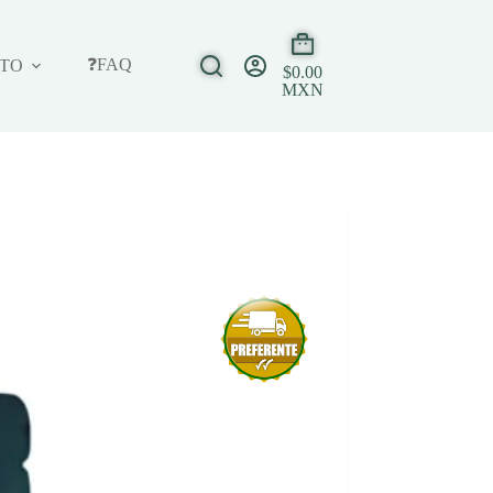
❓FAQ
TO
$
0.00
MXN