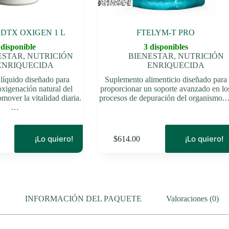
 DTX OXIGEN 1 L
FTELYM-T PRO
 disponible
3 disponibles
ESTAR
,
NUTRICIÓN
BIENESTAR
,
NUTRICIÓN
ENRIQUECIDA
ENRIQUECIDA
líquido diseñado para
Suplemento alimenticio diseñado para
oxigenación natural del
proporcionar un soporte avanzado en lo
mover la vitalidad diaria.
procesos de depuración del organismo.
…
¡Lo quiero!
¡Lo quiero!
$
614.00
n
INFORMACIÓN DEL PAQUETE
Valoraciones (0)