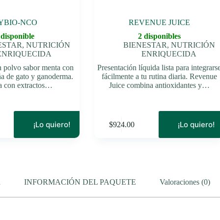
YBIO-NCO
REVENUE JUICE
 disponible
2 disponibles
ESTAR
,
NUTRICIÓN
BIENESTAR
,
NUTRICIÓN
ENRIQUECIDA
ENRIQUECIDA
 polvo sabor menta con
Presentación líquida lista para integrars
a de gato y ganoderma.
fácilmente a tu rutina diaria. Revenue
a con extractos…
Juice combina antioxidantes y…
¡Lo quiero!
¡Lo quiero!
$
924.00
n
INFORMACIÓN DEL PAQUETE
Valoraciones (0)