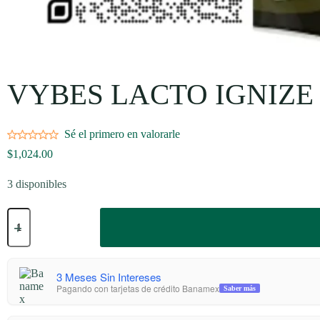
VYBES LACTO IGNIZE 
Sé el primero en valorarle
$
1,024.00
3 disponibles
VYBES
LACTO
IGNIZE
SABOR
BLISS
VAINILLA
3 Meses Sin Intereses
500
Pagando con tarjetas de crédito Banamex
Saber más
g
cantidad