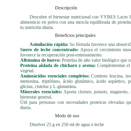
Descripción
Descubre el bienestar nutricional con VYBES Lacto Ig
alimenticio en polvo con una mezcla equilibrada de proteína
tu nutrición diaria.
Beneficios principales
Asimilación rápida:
Su fórmula favorece una absorción
Suero de leche concentrado:
Apoya el crecimiento muscu
favorece la recuperación post-entrenamiento.
Albúmina de huevo:
Proteína de alto valor biológico que n
Proteína aislada de chícharo y avena:
Complementan el pe
vegetal.
Aminoácidos esenciales completos:
Contiene leucina, isole
metionina, triptófano, ácido glutámico, ácido aspártico, pro
glicina, cisteína y L-glutamina.
Minerales esenciales:
Aporta cloruro, potasio, magnesio, f
bienestar general.
Útil para personas con necesidades proteicas elevadas q
diaria.
Modo de uso
Disolver 25 g en 250 ml de agua o leche