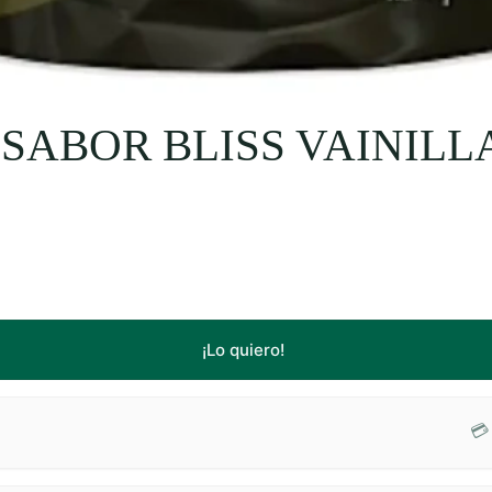
SABOR BLISS VAINILLA
¡Lo quiero!
💳