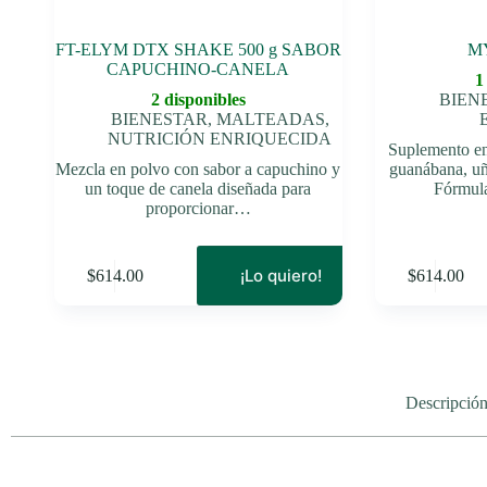
FT-ELYM DTX SHAKE 500 g SABOR
M
CAPUCHINO-CANELA
1
2 disponibles
BIEN
BIENESTAR
,
MALTEADAS
,
NUTRICIÓN ENRIQUECIDA
Suplemento en
Mezcla en polvo con sabor a capuchino y
guanábana, uñ
un toque de canela diseñada para
Fórmul
proporcionar…
¡Lo quiero!
$
614.00
$
614.00
Descripció