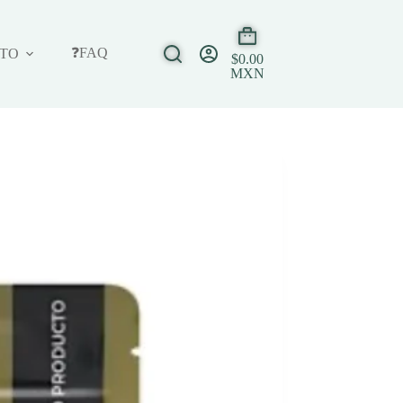
❓FAQ
TO
$
0.00
MXN