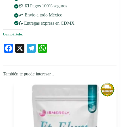
💳 💵 Pagos 100% seguros
🛩️ Envío a todo México
🛵 Entregas express en CDMX
Compártelo:
Fa
X
Te
W
ce
le
ha
bo
gr
ts
ok
a
A
También te puede interesar...
m
pp