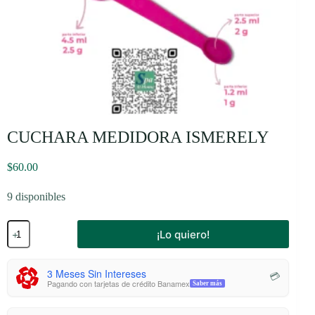
CUCHARA MEDIDORA ISMERELY
$
60.00
9 disponibles
CUCHARA
¡Lo quiero!
MEDIDORA
ISMERELY
cantidad
3 Meses Sin Intereses
💳
Pagando con tarjetas de crédito Banamex
Saber más