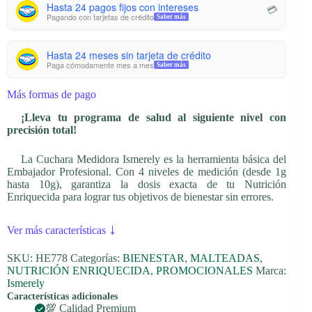
Hasta 24 pagos fijos con intereses
💳
Pagando con tarjetas de crédito
Saber más
Hasta 24 meses sin tarjeta de crédito
Paga cómodamente mes a mes
Saber más
Más formas de pago
¡Lleva tu programa de salud al siguiente nivel con
precisión total!
La Cuchara Medidora Ismerely es la herramienta básica del
Embajador Profesional. Con 4 niveles de medición (desde 1g
hasta 10g), garantiza la dosis exacta de tu Nutrición
Enriquecida para lograr tus objetivos de bienestar sin errores.
↓
Ver más características
SKU:
HE778
Categorías:
BIENESTAR
,
MALTEADAS
,
NUTRICIÓN ENRIQUECIDA
,
PROMOCIONALES
Marca:
Ismerely
Características adicionales
💯 Calidad Premium