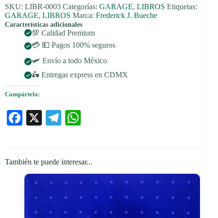
SKU:
LIBR-0003
Categorías:
GARAGE
,
LIBROS
Etiquetas:
GARAGE
,
LIBROS
Marca:
Frederick J. Bueche
Características adicionales
💯 Calidad Premium
💳 💵 Pagos 100% seguros
🛩️ Envío a todo México
🛵 Entregas express en CDMX
Compártelo:
Fa
X
Te
W
ce
le
ha
bo
gr
ts
ok
a
A
También te puede interesar...
m
pp