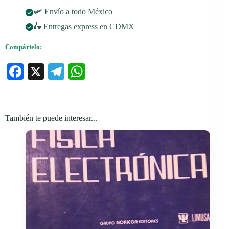
🛩️ Envío a todo México
🛵 Entregas express en CDMX
Compártelo:
Fa
X
Te
W
ce
le
ha
bo
gr
ts
ok
a
A
También te puede interesar...
m
pp