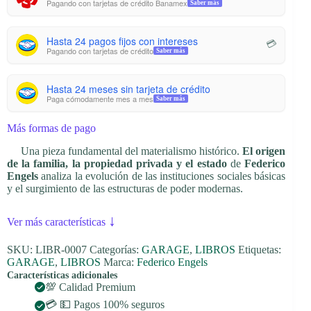
Pagando con tarjetas de crédito Banamex
Saber más
Hasta 24 pagos fijos con intereses
💳
Pagando con tarjetas de crédito
Saber más
Hasta 24 meses sin tarjeta de crédito
Paga cómodamente mes a mes
Saber más
Más formas de pago
Una pieza fundamental del materialismo histórico.
El origen
de la familia, la propiedad privada y el estado
de
Federico
Engels
analiza la evolución de las instituciones sociales básicas
y el surgimiento de las estructuras de poder modernas.
↓
Ver más características
SKU:
LIBR-0007
Categorías:
GARAGE
,
LIBROS
Etiquetas:
GARAGE
,
LIBROS
Marca:
Federico Engels
Características adicionales
💯 Calidad Premium
💳 💵 Pagos 100% seguros