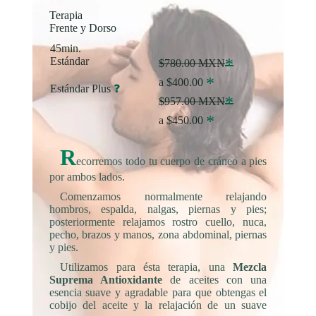
Terapia
Frente y Dorso
45min.
Estándar
*
$780.00 MXN
*
a $400.00
Estándar Plus
❓
*
$957.00 MXN
*
a $450.00
R
ecorremos todo tu cuerpo de cráneo a pies
por ambos lados.
Comenzamos normalmente relajando
hombros, espalda, nalgas, piernas y pies;
posteriormente relajamos rostro cuello, nuca,
pecho, brazos y manos, zona abdominal, piernas
y pies.
Utilizamos para ésta terapia, una
Mezcla
Suprema Antioxidante
de aceites con una
esencia suave y agradable para que obtengas el
cobijo del aceite y la relajación de un suave