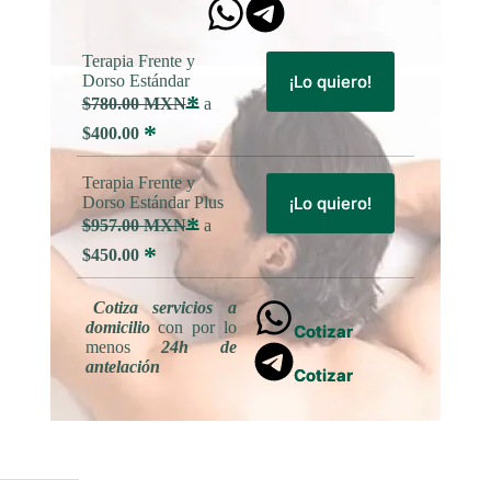
Terapia Frente y
Dorso Estándar
¡Lo quiero!
*
$780.00 MXN
a
*
$400.00
Terapia Frente y
Dorso Estándar Plus
¡Lo quiero!
*
$957.00 MXN
a
*
$450.00
Cotiza servicios a
domicilio
con por lo
Cotizar
menos
24h de
antelación
Cotizar