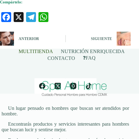
Compártelo:
Fa
X
Te
W
ce
le
ha
bo
gr
ts
ANTERIOR
SIGUIENTE
ok
a
A
MULTITIENDA
NUTRICIÓN ENRIQUECIDA
m
pp
❓FAQ
CONTACTO
Un lugar pensado en hombres que buscan ser atendidos por
hombre.
Encontrarás productos y servicios interesantes para hombres
que buscan lucir y sentirse mejor.