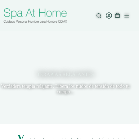
Saltar
al
contenido
TERAPIAS RELAJANTES
Verdadera terapia relajante. Libera los nudos de tensión de todo tu
cuerpo...
V