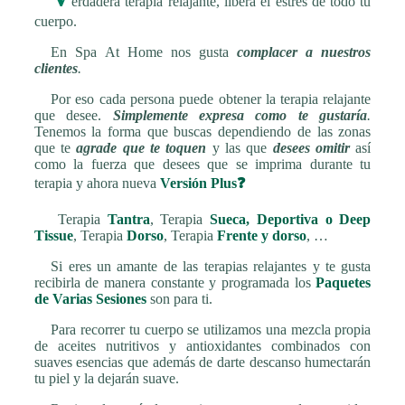
erdadera terapia relajante, libera el estrés de todo tu
cuerpo.
En Spa At Home nos gusta
complacer a nuestros
clientes
.
Por eso cada persona puede obtener la terapia relajante
que desee.
Simplemente expresa como te gustaría
.
Tenemos la forma que buscas dependiendo de las zonas
que te
agrade que te toquen
y las que
desees omitir
así
como la fuerza que desees que se imprima durante tu
terapia y ahora nueva
Versión Plus❓
Terapia
Tantra
, Terapia
Sueca, Deportiva o Deep
Tissue
, Terapia
Dorso
, Terapia
Frente y dorso
, …
Si eres un amante de las terapias relajantes y te gusta
recibirla de manera constante y programada los
Paquetes
de Varias Sesiones
son para ti.
Para recorrer tu cuerpo se utilizamos una mezcla propia
de aceites nutritivos y antioxidantes combinados con
suaves esencias que además de darte descanso humectarán
tu piel y la dejarán suave.