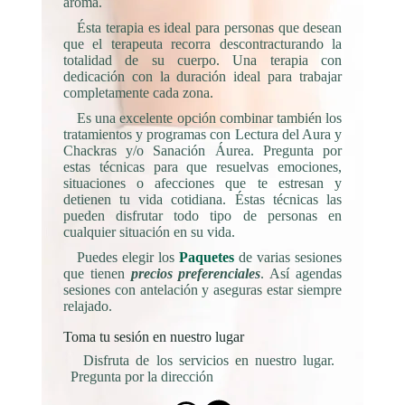
aroma.
Ésta terapia es ideal para personas que desean
que el terapeuta recorra descontracturando la
totalidad de su cuerpo. Una terapia con
dedicación con la duración ideal para trabajar
completamente cada zona.
Es una excelente opción combinar también los
tratamientos y programas con Lectura del Aura y
Chackras y/o Sanación Áurea. Pregunta por
estas técnicas para que resuelvas emociones,
situaciones o afecciones que te estresan y
detienen tu vida cotidiana. Éstas técnicas las
pueden disfrutar todo tipo de personas en
cualquier situación en su vida.
Puedes elegir los
Paquetes
de varias sesiones
que tienen
precios preferenciales
. Así agendas
sesiones con antelación y aseguras estar siempre
relajado.
Toma tu sesión en nuestro lugar
Disfruta de los servicios en nuestro lugar.
Pregunta por la dirección