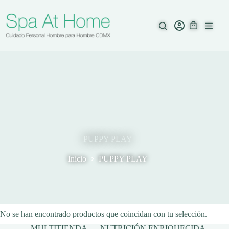
Saltar
al
contenido
PUPPY PLAY
Inicio
PUPPY PLAY
No se han encontrado productos que coincidan con tu selección.
MULTITIENDA
NUTRICIÓN ENRIQUECIDA