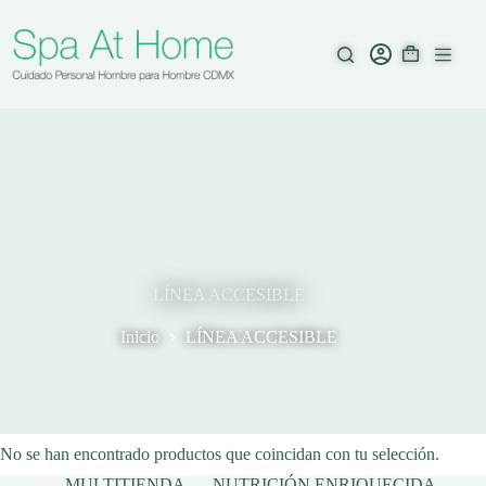
Saltar
al
contenido
LÍNEA ACCESIBLE
Inicio
LÍNEA ACCESIBLE
No se han encontrado productos que coincidan con tu selección.
MULTITIENDA
NUTRICIÓN ENRIQUECIDA