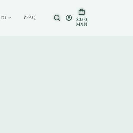
❓FAQ
TO
$
0.00
MXN