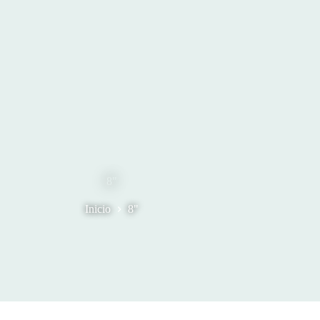
8"
Inicio
8"