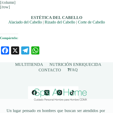
[/column]
[/row]
ESTÉTICA DEL CABELLO
Alaciado del Cabello
|
Rizado del Cabello
|
Corte de Cabello
Compártelo:
Fa
X
Te
W
ce
le
ha
bo
gr
ts
MULTITIENDA
NUTRICIÓN ENRIQUECIDA
❓FAQ
CONTACTO
ok
a
A
m
pp
Un lugar pensado en hombres que buscan ser atendidos por