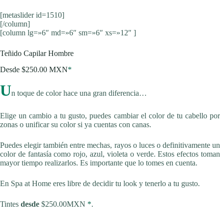
[metaslider id=1510]
[/column]
[column lg=»6″ md=»6″ sm=»6″ xs=»12″ ]
Teñido Capilar Hombre
Desde $250.00 MXN
*
U
n toque de color hace una gran diferencia…
Elige un cambio a tu gusto, puedes cambiar el color de tu cabello por
zonas o unificar su color si ya cuentas con canas.
Puedes elegir también entre mechas, rayos o luces o definitivamente un
color de fantasía como rojo, azul, violeta o verde. Estos efectos toman
mayor tiempo realizarlos. Es importante que lo tomes en cuenta.
En Spa at Home eres libre de decidir tu look y tenerlo a tu gusto.
Tintes
desde
$250.00MXN
*
.