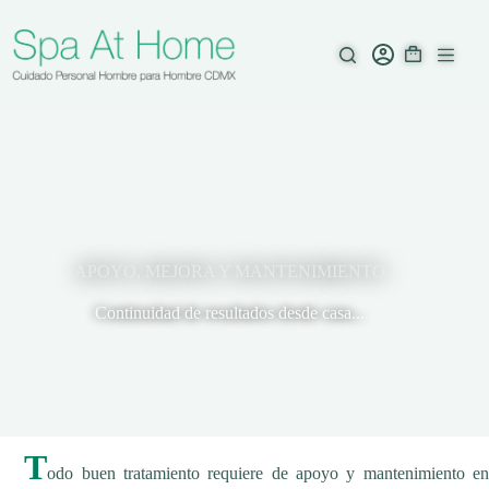
Saltar
al
contenido
APOYO, MEJORA Y MANTENIMIENTO
Continuidad de resultados desde casa...
T
odo buen tratamiento requiere de apoyo y mantenimiento en