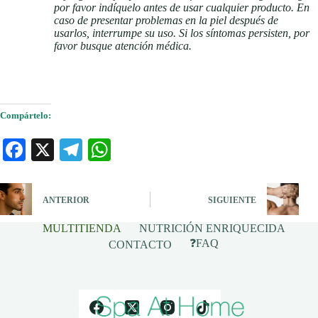
por favor indíquelo antes de usar cualquier producto. En
caso de presentar problemas en la piel después de
usarlos, interrumpe su uso. Si los síntomas persisten, por
favor busque atención médica.
Compártelo:
Fa
X
Te
W
ce
le
ha
bo
gr
ts
ANTERIOR
SIGUIENTE
ok
a
A
MULTITIENDA
NUTRICIÓN ENRIQUECIDA
m
pp
❓FAQ
CONTACTO